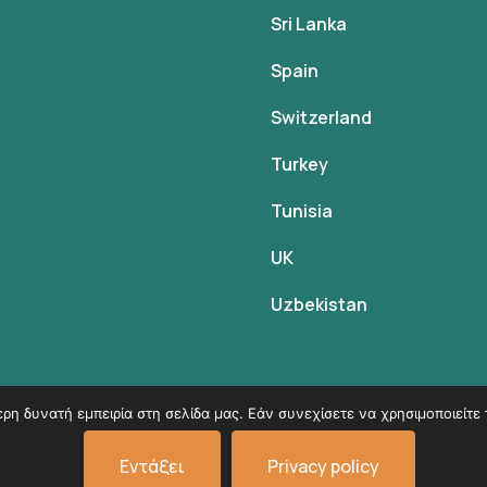
Sri Lanka
Spain
Switzerland
Turkey
Tunisia
UK
Uzbekistan
η δυνατή εμπειρία στη σελίδα μας. Εάν συνεχίσετε να χρησιμοποιείτε 
© Copyright 2026
VK Travel by Victoria Kokka
.
Εντάξει
Privacy policy
Όροι χρήσης