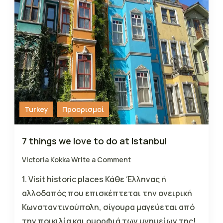
Turkey
Προορισμοί
7 things we love to do at Istanbul
Victoria Kokka
Write a Comment
1. Visit historic places Κάθε Έλληνας ή
αλλοδαπός που επισκέπτεται την ονειρική
Κωνσταντινούπολη, σίγουρα μαγεύεται από
την ποικιλία και ομορφιά των μνημείων της!