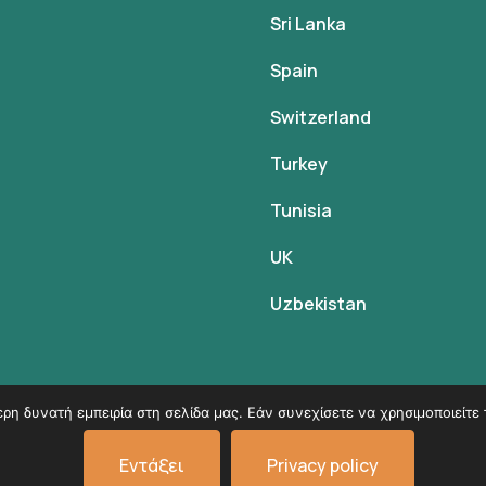
Sri Lanka
Spain
Switzerland
Turkey
Tunisia
UK
Uzbekistan
η δυνατή εμπειρία στη σελίδα μας. Εάν συνεχίσετε να χρησιμοποιείτε 
© Copyright 2026
VK Travel by Victoria Kokka
.
Εντάξει
Privacy policy
Όροι χρήσης