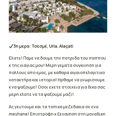
3η μερα: Τσεσμέ, Urla, Alaçati
Ελατε! Παμε να δουμε την πατριδα του παππου
κ της γιαγιας μου! Μερη γεματα συγκινηση για
πολλους απο εμας, με καθαρα αιγαιοπελαγιτικο
χατακτήρα και ιστορια! Ηρθαμε να γνωρισουμε
κ να ψαξουμε! Οσοι εχετε στοιχεια για δικα σας
μερη ελατε να τα ψαξουμε μαζι!
Ας γευτουμε και τα τοπικα μεζεδακια σε ενα
meyhane! Επιστροφη κ ξεναγηση στη μοναδικη