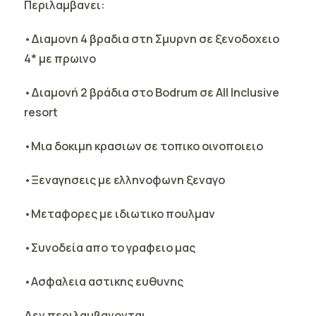
Περιλαμβανει:
•Διαμονη 4 βραδια στη Σμυρνη σε ξενοδοχειο
4* με πρωινο
•Διαμονή 2 βράδια στο Bodrum σε All Inclusive
resort
•Μια δοκιμη κρασιων σε τοπικο οινοποιειο
•Ξεναγησεις με ελληνοφωνη ξεναγο
•Μεταφορες με ιδιωτικο πουλμαν
•Συνοδεία απο το γραφειο μας
•Ασφαλεια αστικης ευθυνης
Δεν περιλαμβανονται