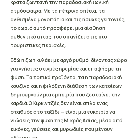
κρατά ζωντανή την παραδοσιακή ιωνική
ατμόσφαιρα. Με τα πέτρινα σπίτια, τα
ανθισμένα μονοπάτια και τις ήσυχες γειτονιές,
το χωριό αυτό προσφέρει μια αίσθηση
αυθεντικότητας που σπανίζει στις πιο
τουριστικές περιοχές.
Εδώ η ζωή κυλάει με αργό ρυθμό, δίνοντας χώρο
για γνήσιες στιγμές ηρεμίας και επαφής με τη
φύση. Τα τοπικά προϊόντα, τα η παραδοσιακή
κουζίνα και η φιλόξενη διάθεση των κατοίκων
δημιουργούν μια εμπειρία που ζεσταίνει την
καρδιά.Ο Κιρκιντζές δεν είναι απλά ένας
σταθμός στο ταξίδι — είναι μια ευκαιρία να
νιώσεις την ψυχή της Μικράς Ασίας, μέσα από
εικόνες, γεύσεις και μυρωδιές που μένουν
αξέχαστες.