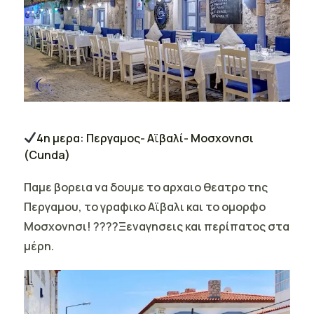
4η μερα: Περγαμος- Αϊβαλί- Μοσχονησι
(Cunda)
Παμε βορεια να δουμε το αρχαιο θεατρο της
Περγαμου, το γραφικο Αϊβαλι και το ομορφο
Μοσχονησι! ????Ξεναγησεις και περίπατος στα
μέρη.