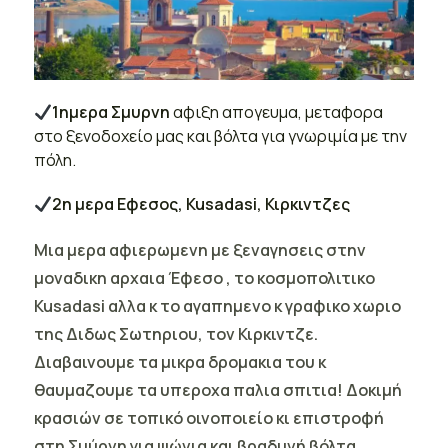
1ημερα Σμυρνη
αφιξη απογευμα, μεταφορα
στο ξενοδοχείο μας και βόλτα για γνωριμία με την
πόλη.
2η μερα Εφεσος, Kusadasi, Κιρκιντζες
Μια μερα αφιερωμενη με ξεναγησεις στην
μοναδικη αρχαια Έφεσο , το κοσμοπολιτικο
Kusadasi αλλα κ το αγαπημενο κ γραφικο χωριο
της Διδως Σωτηριου, τον Κιρκιντζε.
Διαβαινουμε τα μικρα δρομακια του κ
θαυμαζουμε τα υπεροχα παλια σπιτια! Δοκιμή
κρασιών σε τοπικό οινοποιείο κι επιστροφή
στη Σμύρνη για ψώνια και βραδυνή βόλτα.