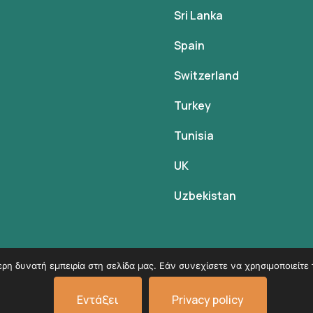
Sri Lanka
Spain
Switzerland
Turkey
Tunisia
UK
Uzbekistan
η δυνατή εμπειρία στη σελίδα μας. Εάν συνεχίσετε να χρησιμοποιείτε 
© Copyright 2026
VK Travel by Victoria Kokka
.
Εντάξει
Privacy policy
Όροι χρήσης