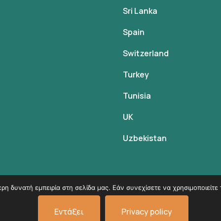
Sri Lanka
Spain
Switzerland
Turkey
Tunisia
UK
Uzbekistan
η δυνατή εμπειρία στη σελίδα μας. Εάν συνεχίσετε να χρησιμοποιείτε 
© Copyright 2026
VK Travel by Victoria Kokka
.
Εντάξει
Privacy policy
Όροι χρήσης