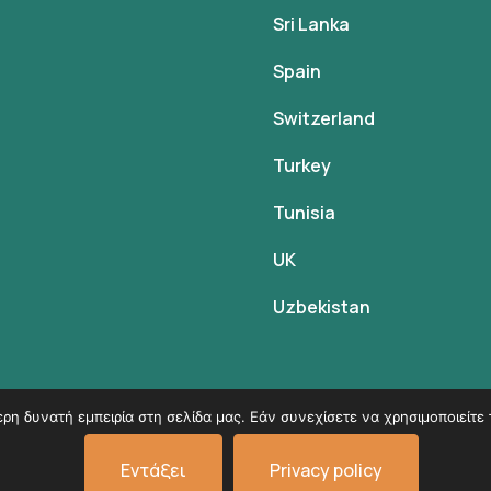
Sri Lanka
Spain
Switzerland
Turkey
Tunisia
UK
Uzbekistan
η δυνατή εμπειρία στη σελίδα μας. Εάν συνεχίσετε να χρησιμοποιείτε 
© Copyright 2026
VK Travel by Victoria Kokka
.
Εντάξει
Privacy policy
Όροι χρήσης