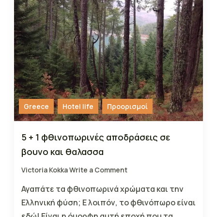
Greece
Hotel life
Προορισμοί
5 + 1 φθινοπωρινές αποδράσεις σε
βουνο και θαλασσα
Victoria Kokka
Write a Comment
Αγαπάτε τα φθινοπωρινά χρώματα και την
Ελληνική φύση; Ε λοιπόν, το φθινόπωρο είναι
εδώ! Είναι η όμορφη αυτή εποχή που τα