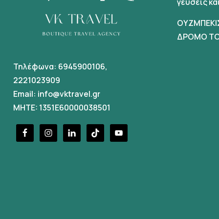
γευσεις κ
ΟΥΖΜΠΕΚΙ
ΔΡΟΜΟ ΤΟ
Τηλέφωνα:
6945900106
,
2221023909
Email:
info@vktravel.gr
MHTE: 1351E60000038501