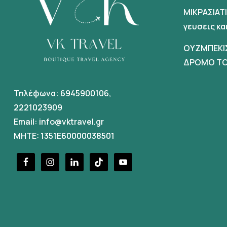
ΜΙΚΡΑΣΙΑΤ
γευσεις κ
ΟΥΖΜΠΕΚΙ
ΔΡΟΜΟ ΤΟ
Τηλέφωνα:
6945900106
,
2221023909
Email:
info@vktravel.gr
MHTE: 1351E60000038501