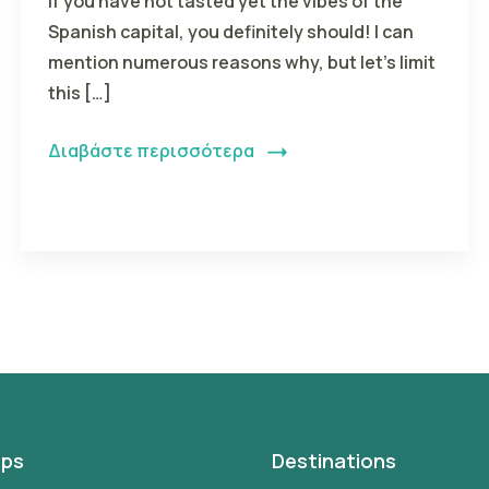
If you have not tasted yet the vibes of the
Spanish capital, you definitely should! I can
mention numerous reasons why, but let’s limit
this […]
Διαβάστε περισσότερα
ips
Destinations