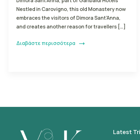
Dimora Sant’Anna, part of Garibaldi Hotels
Nestled in Carovigno, this old Monastery now
embraces the visitors of Dimora Sant’Anna,
and creates another reason for travellers […]
Διαβάστε περισσότερα
Latest Tr