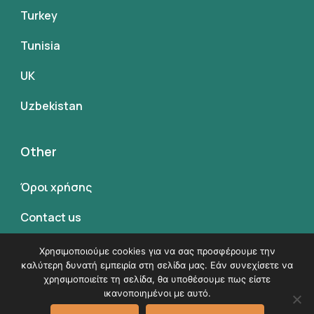
Turkey
Tunisia
UK
Uzbekistan
Other
Όροι χρήσης
Contact us
Όροι συμμετοχης
Χρησιμοποιούμε cookies για να σας προσφέρουμε την
καλύτερη δυνατή εμπειρία στη σελίδα μας. Εάν συνεχίσετε να
χρησιμοποιείτε τη σελίδα, θα υποθέσουμε πως είστε
ικανοποιημένοι με αυτό.
© Copyright 2026
VK Travel by Victoria Kokka
.