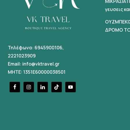
ΜΙΚΡΑΣΙΑΤ
γευσεις κ
ΟΥΖΜΠΕΚΙ
ΔΡΟΜΟ ΤΟ
Τηλέφωνα:
6945900106
,
2221023909
Email:
info@vktravel.gr
MHTE: 1351E60000038501