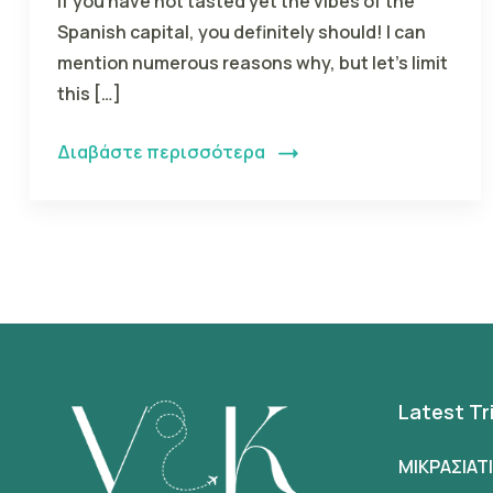
If you have not tasted yet the vibes of the
Spanish capital, you definitely should! I can
mention numerous reasons why, but let’s limit
this […]
Διαβάστε περισσότερα
Latest Tr
ΜΙΚΡΑΣΙΑΤ