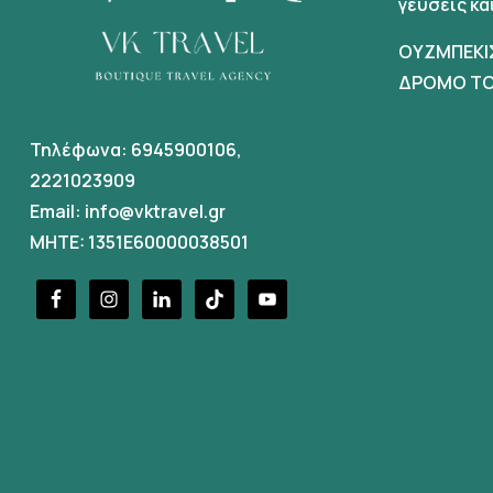
γευσεις κ
ΟΥΖΜΠΕΚΙ
ΔΡΟΜΟ ΤΟ
Τηλέφωνα:
6945900106
,
2221023909
Email:
info@vktravel.gr
MHTE: 1351E60000038501