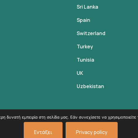
Sri Lanka
Spain
Switzerland
Turkey
Tunisia
UK
Uzbekistan
η δυνατή εμπειρία στη σελίδα μας. Εάν συνεχίσετε να χρησιμοποιείτε 
© Copyright 2026
VK Travel by Victoria Kokka
.
Εντάξει
Privacy policy
Όροι χρήσης