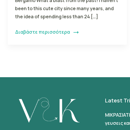
Bergamo What a blast from the past! I haven’t
been to this cute city since many years, and
the idea of spending less than 24 […]
Διαβάστε περισσότερα
Latest Tr
ΜΙΚΡΑΣΙΑΤ
γευσεις κ