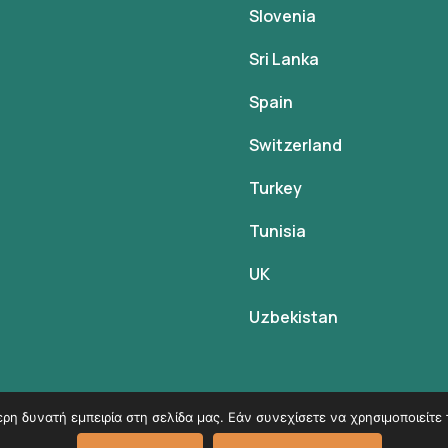
Slovenia
Sri Lanka
Spain
Switzerland
Turkey
Tunisia
UK
Uzbekistan
η δυνατή εμπειρία στη σελίδα μας. Εάν συνεχίσετε να χρησιμοποιείτε 
© Copyright 2026
VK Travel by Victoria Kokka
.