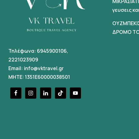
ΜΙΚΡΑΣΙΑΤ
γευσεις κ
ΟΥΖΜΠΕΚΙ
ΔΡΟΜΟ ΤΟ
Τηλέφωνα:
6945900106
,
2221023909
Email:
info@vktravel.gr
MHTE: 1351E60000038501