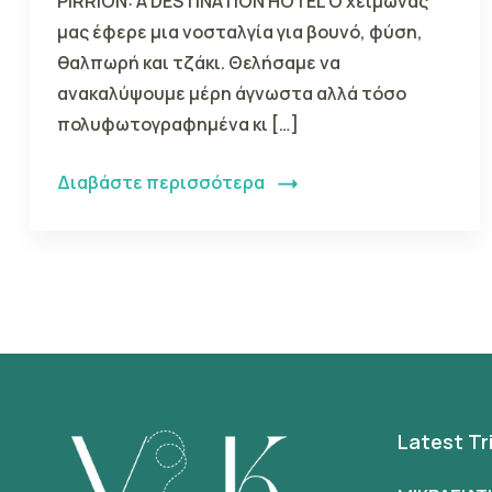
PIRRION: A DESTINATION HOTEL Ο χειμώνας
μας έφερε μια νοσταλγία για βουνό, φύση,
θαλπωρή και τζάκι. Θελήσαμε να
ανακαλύψουμε μέρη άγνωστα αλλά τόσο
πολυφωτογραφημένα κι […]
Διαβάστε περισσότερα
Latest Tr