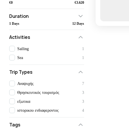
€0
€3.620
Duration
1 Days
12 Days
Activities
Sailing
1
Sea
1
Trip Types
Αναψυχής
7
Θρησκευτικός τουρισμός
3
εξωτικα
3
ιστορικου ενδιαφεροντος
4
Tags