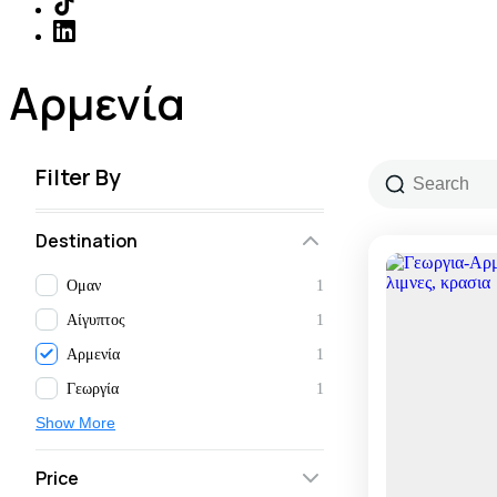
Αρμενία
Filter By
Destination
Oμαν
1
Αίγυπτος
1
Αρμενία
1
Γεωργία
1
Show More
Price