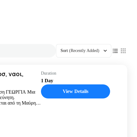
Sort
(Recently Added)
σ, ναοι,
Duration
1 Day
View Details
ωση ΓΕΩΡΓΙΑ Μια
εύνητη.
ται από τη Μαύρη