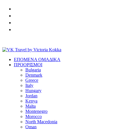
Skip
to
content
Boutique Travel Agency & Travel Content
ΕΠΟΜΕΝΑ ΟΜΑΔΙΚΑ
VK Travel by Victoria Kokka
ΠΡΟΟΡΙΣΜΟΙ
Bulgaria
Denmark
Greece
Italy
Hungary
Jordan
Kenya
Malta
Montenegro
Morocco
North Macedonia
Oman