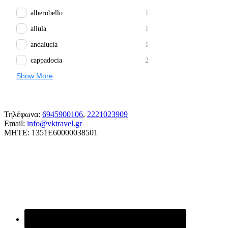
alberobello
1
allula
1
andalucia
1
cappadocia
2
Show More
Τηλέφωνα:
6945900106
,
2221023909
Email:
info@vktravel.gr
MHTE: 1351E60000038501