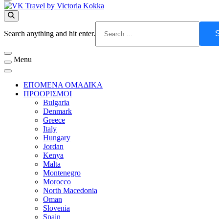
VK Travel by Victoria Kokka
Boutique Travel Agency & Travel Content
Looking
Search anything and hit enter.
for
Something?
Menu
ΕΠΟΜΕΝΑ ΟΜΑΔΙΚΑ
ΠΡΟΟΡΙΣΜΟΙ
Bulgaria
Denmark
Greece
Italy
Hungary
Jordan
Kenya
Malta
Montenegro
Morocco
North Macedonia
Oman
Slovenia
Spain