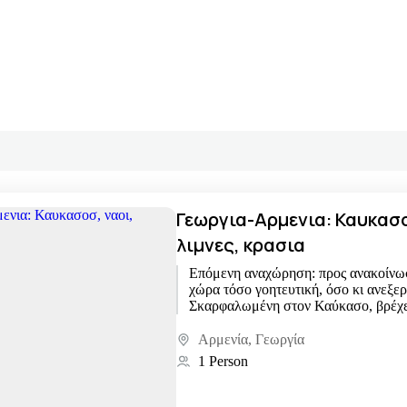
Γεωργια-Αρμενια: Καυκασο
λιμνες, κρασια
Επόμενη αναχώρηση: προς ανακοίν
χώρα τόσο γοητευτική, όσο κι ανεξερ
Σκαρφαλωμένη στον Καύκασο, βρέχε
Θάλασσα και έχει τόσες μα τόσες...
Αρμενία
,
Γεωργία
1 Person