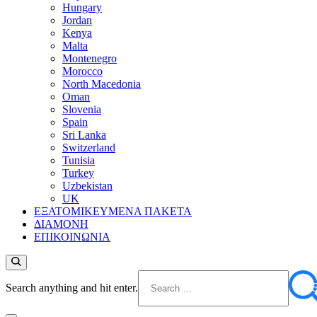
Hungary
Jordan
Kenya
Malta
Montenegro
Morocco
North Macedonia
Oman
Slovenia
Spain
Sri Lanka
Switzerland
Tunisia
Turkey
Uzbekistan
UK
ΕΞΑΤΟΜΙΚΕΥΜΕΝΑ ΠΑΚΕΤΑ
ΔΙΑΜΟΝΗ
ΕΠΙΚΟΙΝΩΝΙΑ
Looking
Search anything and hit enter.
for
Something?