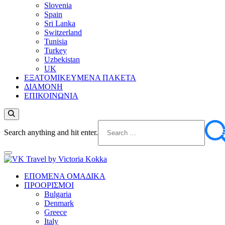
Slovenia
Spain
Sri Lanka
Switzerland
Tunisia
Turkey
Uzbekistan
UK
ΕΞΑΤΟΜΙΚΕΥΜΕΝΑ ΠΑΚΕΤΑ
ΔΙΑΜΟΝΗ
ΕΠΙΚΟΙΝΩΝΙΑ
Looking
Search anything and hit enter.
for
Something?
Boutique Travel Agency & Travel Content
ΕΠΟΜΕΝΑ ΟΜΑΔΙΚΑ
VK Travel by Victoria Kokka
ΠΡΟΟΡΙΣΜΟΙ
Bulgaria
Denmark
Greece
Italy