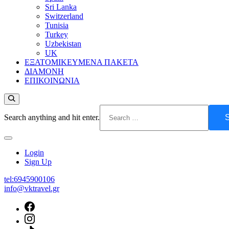
Sri Lanka
Switzerland
Tunisia
Turkey
Uzbekistan
UK
ΕΞΑΤΟΜΙΚΕΥΜΕΝΑ ΠΑΚΕΤΑ
ΔΙΑΜΟΝΗ
ΕΠΙΚΟΙΝΩΝΙΑ
Looking
Search anything and hit enter.
for
Something?
Login
Sign Up
tel:6945900106
info@vktravel.gr