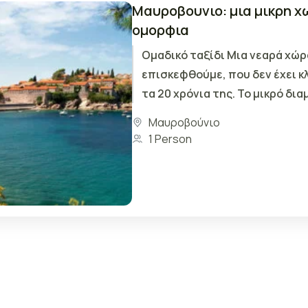
Mαυροβουνιο: μια μικρη χ
ομορφια
Ομαδικό ταξίδι Μια νεαρά χώρ
επισκεφθούμε, που δεν έχει κ
τα 20 χρόνια της. Το μικρό δι
Βαλκανίων και της Αδριατικής,.
Μαυροβούνιο
1 Person