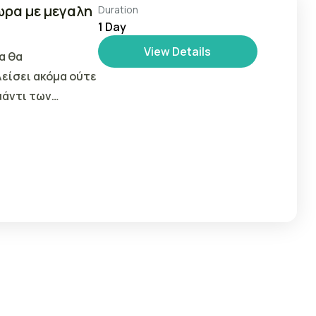
ωρα με μεγαλη
Duration
1 Day
View Details
α θα
λείσει ακόμα ούτε
αμάντι των
..