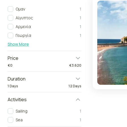
Oμαν
1
Αίγυπτος
1
Αρμενία
1
Γεωργία
1
Show More
Price
€0
€3.620
Duration
1 Days
12 Days
Activities
Sailing
1
Sea
1