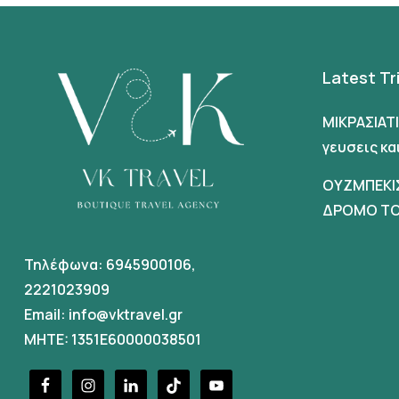
Latest Tr
ΜΙΚΡΑΣΙΑΤ
γευσεις κ
ΟΥΖΜΠΕΚΙ
ΔΡΟΜΟ ΤΟ
Τηλέφωνα:
6945900106
,
2221023909
Email:
info@vktravel.gr
MHTE: 1351E60000038501