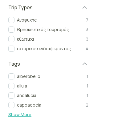
Trip Types
Αναψυχής
7
Θρησκευτικός τουρισμός
3
εξωτικα
3
ιστορικου ενδιαφεροντος
4
Tags
alberobello
1
allula
1
andalucia
1
cappadocia
2
Show More