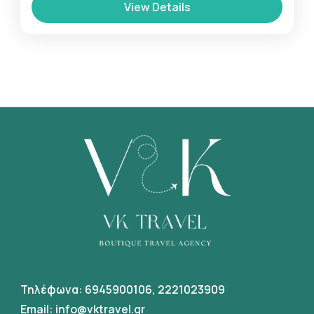
View Details
χώρα της Μέσης Ανατολής, γνωστή στους
αρχαίους Ελληνες ως η χώρα του λιβανιού,
καθώς στα βουνά της φύτρωνε...
Oμαν
8-12 People
Τηλέφωνα:
6945900106
,
2221023909
Email:
info@vktravel.gr