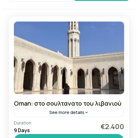
Oman: στο σουλτανατο του λιβανιού
See more details
Duration
muscat
oman
€2.400
9 Days
Επόμενη αναχώρηση : ΤΒΑ Ομάν, η γαλήνια