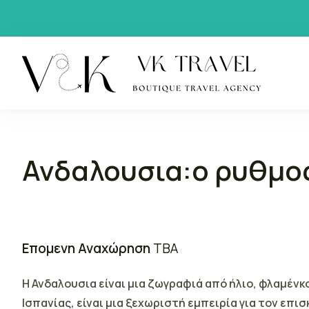
VK Tra
Boutique
Ανδαλουσια:ο ρυθμος
Επομενη Αναχώρηση
TBA
Η Ανδαλουσια είναι μια ζωγραφιά από ήλιο, φλαμένκο 
Ισπανίας, είναι μια ξεχωριστή εμπειρία για τον επισ