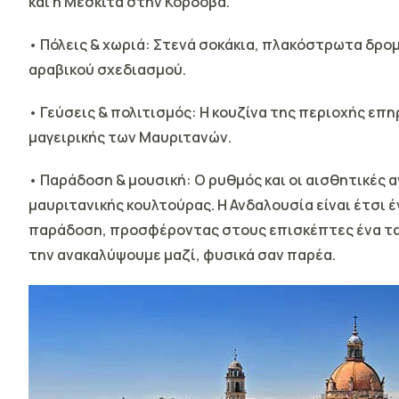
και η Μεσκίτα στην Κόρδοβα.
• Πόλεις & χωριά: Στενά σοκάκια, πλακόστρωτα δρομά
αραβικού σχεδιασμού.
• Γεύσεις & πολιτισμός: Η κουζίνα της περιοχής επη
μαγειρικής των Μαυριτανών.
• Παράδοση & μουσική: Ο ρυθμός και οι αισθητικές 
μαυριτανικής κουλτούρας.
Η Ανδαλουσία είναι έτσι
παράδοση, προσφέροντας στους επισκέπτες ένα ταξί
την ανακαλύψουμε μαζί, φυσικά σαν παρέα.