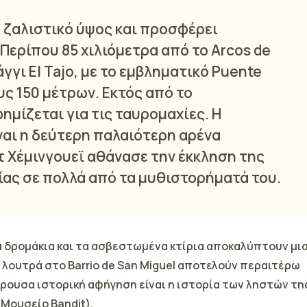
ά ζαλιστικό ύψος και προσφέρει
Περίπου 85 χιλιόμετρα από το Arcos de
άγγι El Tajo, με το εμβληματικό
Puente
ς 150 μέτρων. Εκτός από το
ημίζεται για τις ταυρομαχίες. Η
ναι η δεύτερη παλαιότερη αρένα
τ Χέμινγουεϊ αθάνασε την έκκληση της
ας σε πολλά από τα μυθιστορήματά του.
κά δρομάκια και τα ασβεστωμένα κτίρια αποκαλύπτουν μι
 λουτρά
στο Barrio de San Miguel αποτελούν περαιτέρω
έρουσα ιστορική αφήγηση είναι η ιστορία των ληστών τη
Μουσείο Bandit).