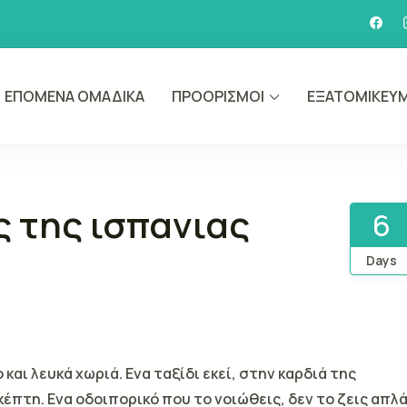
ΕΠΟΜΕΝΑ ΟΜΑΔΙΚΑ
ΠΡΟΟΡΙΣΜΟΙ
ΕΞΑΤΟΜΙΚΕΥΜ
vel by Victoria Kokka
 Travel Agency & Travel Content
 της ισπανιας
6
Days
και λευκά χωριά. Ενα ταξίδι εκεί, στην καρδιά της
κέπτη. Ενα οδοιπορικό που το νοιώθεις, δεν το ζεις απλά