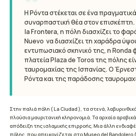
Η Ρόντα στέκεται σε ένα πραγματικ
συναρπαστική θέα στον επισκέπτη. 
la Frontera, η πόλη διασχίζει το φαρ
Nuevo
να διασχίζει τη χαράδρα ύψου
εντυπωσιακό σκηνικό της, η Ronda φ
πλατεία
Plaza de Toros της πόλης
εί
ταυρομαχίας της Ισπανίας. Ο Έρνεσ
Ρόντα και της παράδοσης ταυρομαχί
Στην παλιά πόλη (
La Ciudad
), τα στενά, λαβυρινθι
πλούσια μαυριτανική κληρονομιά. Τα αρχαία
αραβικά
απόδειξη της ισλαμικής επιρροής. Μια άλλη ενδιαφ
πόλης, που απεικονίζεται στο
Museo del Bandolero
(