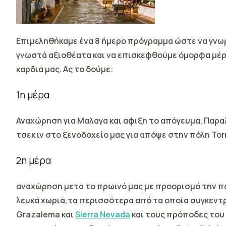
Επιμεληθήκαμε ένα 8 ήμερο πρόγραμμα ώστε να γνω
γνωστά αξιοθέατα και να επισκεφθούμε όμορφα μέρη
καρδιά μας. Ας το δούμε:
1η μέρα
Αναχώρηση για
Μαλαγα
και αφιξη το απόγευμα. Παρα
τσεκ ιν στο ξενοδοχείο μας για απόψε στην πόλη
Tor
2η μέρα
αναχώρηση μετα το πρωινό μας με προορισμό την 
λευκά χωριά,τα περισσότερα από τα οποία συγκεντ
Grazalema
και
Sierra Nevada
και τους
πρόποδες
του