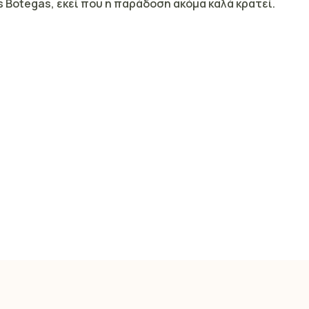
s Botegas, εκεί που η παράδοση ακόμα καλά κρατεί.