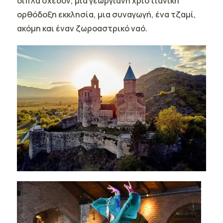
δίπλα σχεδόν, μια γεωργιανή χριστιανική
ορθόδοξη εκκλησία, μια συναγωγή, ένα τζαμί,
ακόμη και έναν ζωροαστρικό ναό.