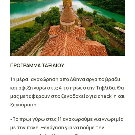
ΠΡΟΓΡΑΜΜΑ ΤΑΞΙΔΙΟΥ
1η μέρα:
αναχώρηση απο Αθήνα αργα το βραδυ
και αφιξη γυρω στις 4 το πρωι στην Τιφλίδα. Θα
μας μεταφέρουν στο ξενοδοχείο για check in και
ξεκούραση.
-Το πρωι γύρω στις 11 αναχωρούμε για
γνωριμία
με την πόλη
. Ξενάγηση για να δούμε την