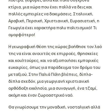
λουτρά, γέφυρες αλλά και πολύ σύγχρονα
κτίρια, μια χώρα που έχει πολλά να δεις και
πολλές εμπειρίες να δοκιμάσεις. Σταλινική,
Αραβική, Περσική, Χριστιανική, Ευρασιατική, η
Γεωργία έχει χαρακτήρα πολυ πολιτισμικό! Τι
ομορφότερο!
H γεωγραφική θέση της χώρας βοήθησε τον λαό
της να είναι ανοιχτός σε επιρροές, θρησκείες
και κουλτούρες, και να αξιοποιήσει εμπορικές
ευκαιρίες, όπως για παράδειγμα τον δρόμο του
μεταξιού. Στην Παλιά Πόλη βλέπεις, δίπλα-
δίπλα σχεδόν, μια γεωργιανή χριστιανική
ορθόδοξη εκκλησία, μια συναγωγή, ένα τζαμί,
ακόμη και έναν ζωροαστρικό ναό.
Θα γνωρίσουμε την μοναδική, νοσταλγική αλλά