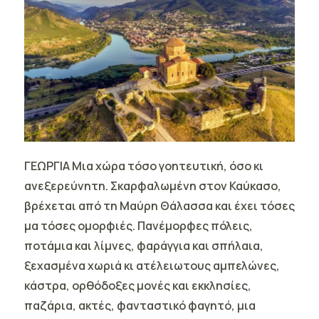
ΓΕΩΡΓΙΑ Μια χώρα τόσο γοητευτική, όσο κι
ανεξερεύνητη.
Σκαρφαλωμένη στον Καύκασο,
βρέχεται από τη Μαύρη Θάλασσα και έχει τόσες
μα τόσες ομορφιές. Πανέμορφες πόλεις,
ποτάμια και λίμνες, φαράγγια και σπήλαια,
ξεχασμένα χωριά κι ατέλειωτους αμπελώνες,
κάστρα, ορθόδοξες μονές και εκκλησίες,
παζάρια, ακτές, φανταστικό φαγητό, μια