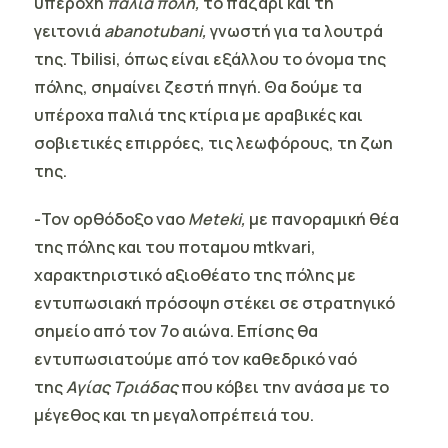
υπέροχη
παλιά πόλη,
το παζαρι και τη
γειτονιά
abanotubani,
γνωστή για τα λουτρά
της. Tbilisi, όπως είναι εξάλλου το όνομα της
πόλης, σημαίνει ζεστή πηγή. Θα δούμε τα
υπέροχα παλιά της κτίρια με αραβικές και
σοβιετικές επιρρόες, τις λεωφόρους, τη ζωη
της.
-Τον ορθόδοξο ναο
Meteki,
με πανοραμική θέα
της πόλης και του ποταμου mtkvari,
χαρακτηριστικό αξιοθέατο της πόλης με
εντυπωσιακή πρόσοψη στέκει σε στρατηγικό
σημείο από τον 7ο αιώνα. Επίσης θα
εντυπωσιατούμε από τον καθεδρικό ναό
της
Αγίας Τριάδας
που κόβει την ανάσα με το
μέγεθος και τη μεγαλοπρέπειά του.