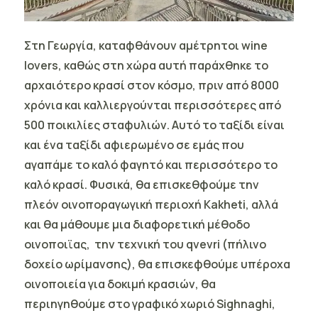
Στη Γεωργία, καταφθάνουν αμέτρητοι wine
lovers, καθώς στη χώρα αυτή παράχθηκε το
αρχαιότερο κρασί στον κόσμο, πριν από 8000
χρόνια και καλλιεργούνται περισσότερες από
500 ποικιλίες σταφυλιών. Αυτό το ταξίδι είναι
και ένα ταξίδι αφιερωμένο σε εμάς που
αγαπάμε το καλό φαγητό και περισσότερο το
καλό κρασί. Φυσικά, θα επισκεθφούμε την
πλεόν οινοποραγωγική περιοχή
Kakheti,
αλλά
και θα μάθουμε μια διαφορετική μέθοδο
οινοποιϊας, την τεχνική του qvevri (πήλινο
δοχείο ωρίμανσης), θα επισκεφθούμε υπέροχα
οινοποιεία για δοκιμή κρασιών, θα
περιηγηθούμε στο γραφικό χωριό
Sighnaghi
,