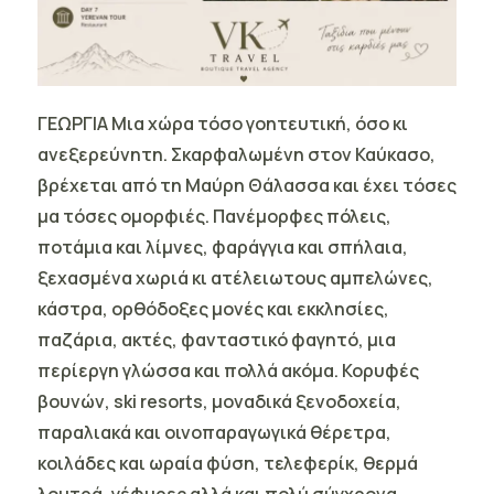
ΓΕΩΡΓΙΑ Μια χώρα τόσο γοητευτική, όσο κι
ανεξερεύνητη.
Σκαρφαλωμένη στον Καύκασο,
βρέχεται από τη Μαύρη Θάλασσα και έχει τόσες
μα τόσες ομορφιές. Πανέμορφες πόλεις,
ποτάμια και λίμνες, φαράγγια και σπήλαια,
ξεχασμένα χωριά κι ατέλειωτους αμπελώνες,
κάστρα, ορθόδοξες μονές και εκκλησίες,
παζάρια, ακτές, φανταστικό φαγητό, μια
περίεργη γλώσσα και πολλά ακόμα. Κορυφές
βουνών, ski resorts, μοναδικά ξενοδοχεία,
παραλιακά και οινοπαραγωγικά θέρετρα,
κοιλάδες και ωραία φύση, τελεφερίκ, θερμά