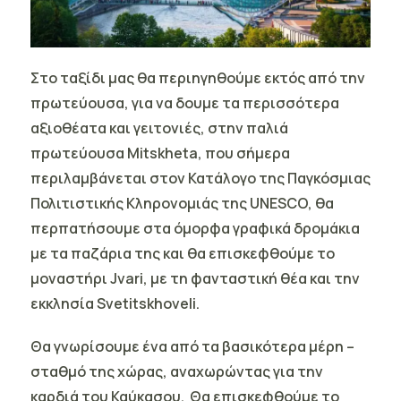
Στο ταξίδι μας θα περιηγηθούμε εκτός από την
πρωτεύουσα, για να δουμε τα περισσότερα
αξιοθέατα και γειτονιές, στην παλιά
πρωτεύουσα
Mitskheta,
που σήμερα
περιλαμβάνεται στον Κατάλογο της Παγκόσμιας
Πολιτιστικής Κληρονομιάς της UNESCO, θα
περπατήσουμε στα όμορφα γραφικά δρομάκια
με τα παζάρια της και θα επισκεφθούμε το
μοναστήρι
Jvari
, με τη φανταστική θέα και την
εκκλησία Svetitskhoveli.
Θα γνωρίσουμε ένα από τα βασικότερα μέρη –
σταθμό της χώρας, αναχωρώντας για την
καρδιά του
Καύκασου
. Θα επισκεφθούμε το