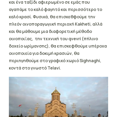
και ένα ταξίδι αφιερωμένο σε εμάς που
αγαπάμε το καλό φαγητό και περισσότερο το
καλό κρασί. Φυσικά, θα επισκεθφούμε την
πλεόν οινοποραγωγική περιοχή
Kakheti,
αλλά
και θα μάθουμε μια διαφορετική μέθοδο
οινοποιϊας, την τεχνική του qvevri (πήλινο
δοχείο ωρίμανσης), θα επισκεφθούμε υπέροχα
οινοποιεία για δοκιμή κρασιών, θα
περιηγηθούμε στο γραφικό χωριό
Sighnaghi
,
κοντά στο γνωστό Telavi.