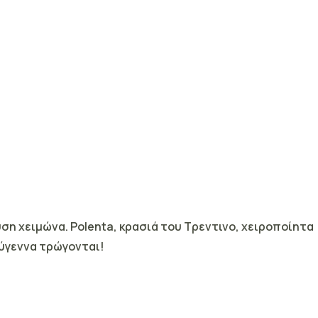
ύση χειμώνα.
Polenta, κρασιά του Τρεντινο, χειροποίητα
ύγεννα τρώγονται!