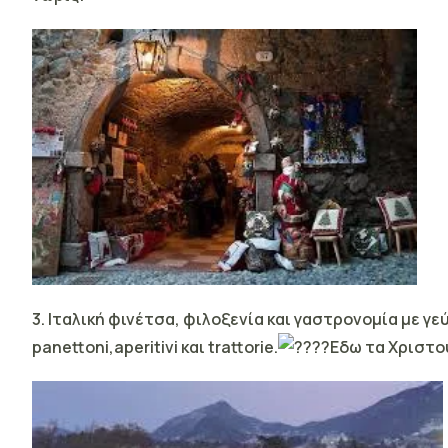
3.
Ιταλική φινέτσα, φιλοξενία και γαστρονομία με γε
panettoni,aperitivi και trattorie.
Eδω τα Χριστο