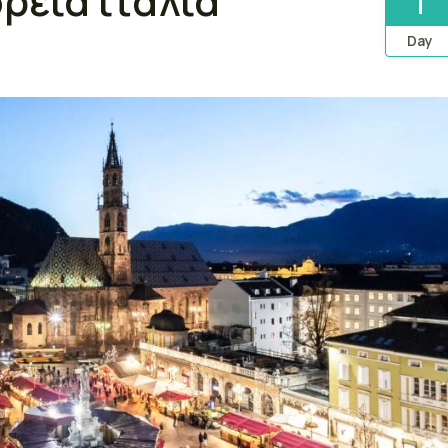
ορεια ιταλια
1
Day