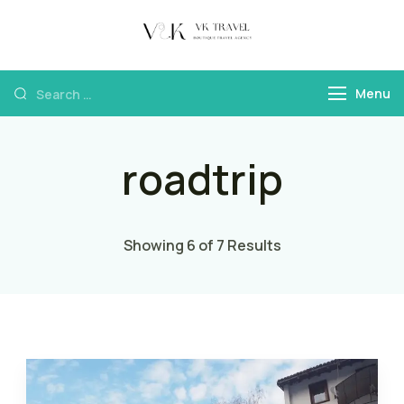
VK Travel by
Boutique Travel
Victoria Kokka
Agency & Travel
Menu
Content
roadtrip
Showing 6 of 7 Results