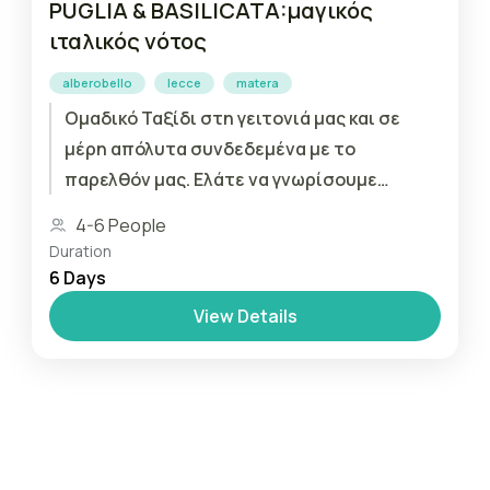
PUGLIA & BASILICATA:μαγικός
ιταλικός νότος
alberobello
lecce
matera
Ομαδικό Ταξίδι στη γειτονιά μας και σε
μέρη απόλυτα συνδεδεμένα με το
παρελθόν μας. Ελάτε να γνωρίσουμε
την Puglia και Basilicata, ένα ταξίδι στη
4-6 People
νότια Ιταλία, για...
Duration
6 Days
View Details